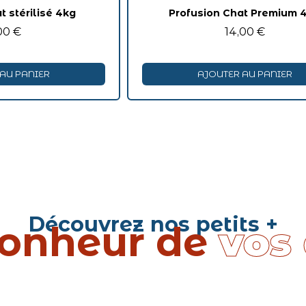
t stérilisé 4kg
Profusion Chat Premium 
00 €
14,00 €
AU PANIER
AJOUTER AU PANIER
Découvrez nos petits +
bonheur de
vos