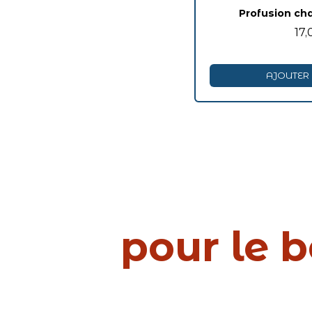
Profusion cha
17,
AJOUTER 
pour le 