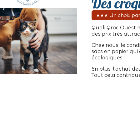
Des croqu
★★★ Un choix pa
Quali Qroc Ouest 
des prix très attra
Chez nous, le condi
sacs en papier qui
écologiques.
En plus, l’achat de
Tout cela contribue