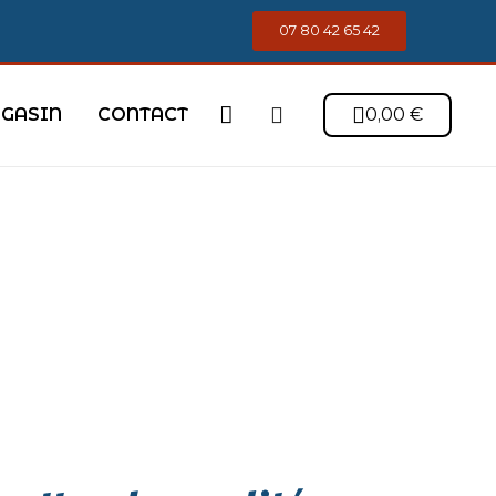
07 80 42 65 42
GASIN
CONTACT
0,00 €