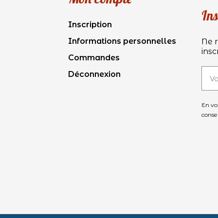
Ins
Inscription
Informations personnelles
Ne r
insc
Commandes
Déconnexion
En vo
conse