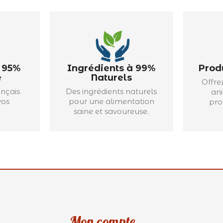
à 95%
Ingrédients à 99%
Prod
e
Naturels
Offre
ançais
Des ingrédients naturels
an
vos
pour une alimentation
pro
saine et savoureuse.
Mon compte